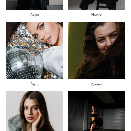
Лера
Настя
Вера
Диана