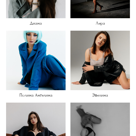
Диана
Лера
Полина Ангелина
Эвелина